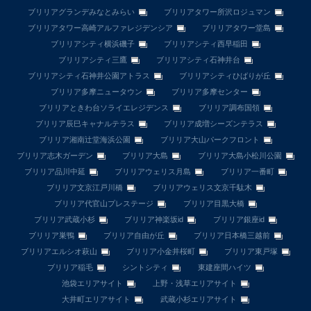
ブリリアグランデみなとみらい
ブリリアタワー所沢ロジュマン
ブリリアタワー高崎アルファレジデンシア
ブリリアタワー堂島
ブリリアシティ横浜磯子
ブリリアシティ西早稲田
ブリリアシティ三鷹
ブリリアシティ石神井台
ブリリアシティ石神井公園アトラス
ブリリアシティひばりが丘
ブリリア多摩ニュータウン
ブリリア多摩センター
ブリリアときわ台ソライエレジデンス
ブリリア調布国領
ブリリア辰巳キャナルテラス
ブリリア成増シーズンテラス
ブリリア湘南辻堂海浜公園
ブリリア大山パークフロント
ブリリア志木ガーデン
ブリリア大島
ブリリア大島小松川公園
ブリリア品川中延
ブリリアウェリス月島
ブリリア一番町
ブリリア文京江戸川橋
ブリリアウェリス文京千駄木
ブリリア代官山プレステージ
ブリリア目黒大橋
ブリリア武蔵小杉
ブリリア神楽坂id
ブリリア銀座id
ブリリア巣鴨
ブリリア自由が丘
ブリリア日本橋三越前
ブリリアエルシオ萩山
ブリリア小金井桜町
ブリリア東戸塚
ブリリア稲毛
シントシティ
東建座間ハイツ
池袋エリアサイト
上野・浅草エリアサイト
大井町エリアサイト
武蔵小杉エリアサイト