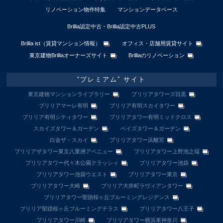
リノベーション物件特集
マンションデータベース
Brillia認定中古・Brillia認定中古PLUS
Brillia ist（賃貸マンション情報）
オフィス・店舗用賃貸サイト
東京建物Brilliaオーナーズサイト
Brilliaのリノベーション
“プレミアム” サイト
東京建物マンションライブラリー
ブリリアタワーズ目黒
ブリリアマーレ有明
ブリリア有明スカイタワー
ブリリア有明シティタワー
ブリリアタワー有明ミッドクロス
スカイズタワー＆ガーデン
ベイズタワー＆ガーデン
白金ザ・スカイ
ブリリアタワー浜離宮
ブリリアザタワー東京八重洲アベニュー
ブリリアタワー上野池之端
ブリリアタワー代々木公園クラッシィ
ブリリアタワー池袋
ブリリアタワー池袋ウエスト
ブリリアタワー東京
ブリリアタワー大崎
ブリリア大井町ラヴィアンタワー
ブリリアタワー聖蹟桜ヶ丘ブルーミングレジデンス
ブリリア聖蹟桜ヶ丘ブルーミングテラス
ブリリアタワー八王子
ブリリアタワー川崎
ブリリアタワー横浜東神奈川