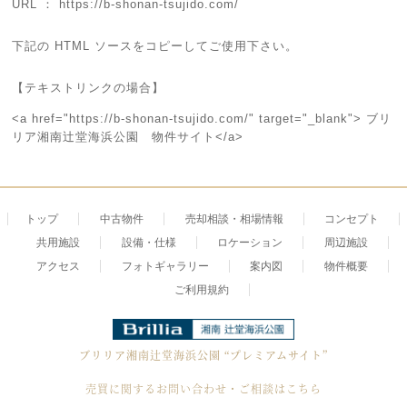
URL ： https://b-shonan-tsujido.com/
下記の HTML ソースをコピーしてご使用下さい。
【テキストリンクの場合】
<a href="https://b-shonan-tsujido.com/" target="_blank"> ブリ
リア湘南辻堂海浜公園 物件サイト</a>
トップ
中古物件
売却相談・相場情報
コンセプト
共用施設
設備・仕様
ロケーション
周辺施設
アクセス
フォトギャラリー
案内図
物件概要
ご利用規約
ブリリア湘南辻堂海浜公園
“プレミアムサイト”
売買に関するお問い合わせ・ご相談はこちら